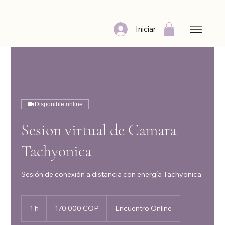
Iniciar
Disponible online
Sesion virtual de Camara
Tachyonica
Sesión de conexión a distancia con energía Tachyonica
170.000
pesos
1 h
1
170.000 COP
Encuentro Online
colombianos