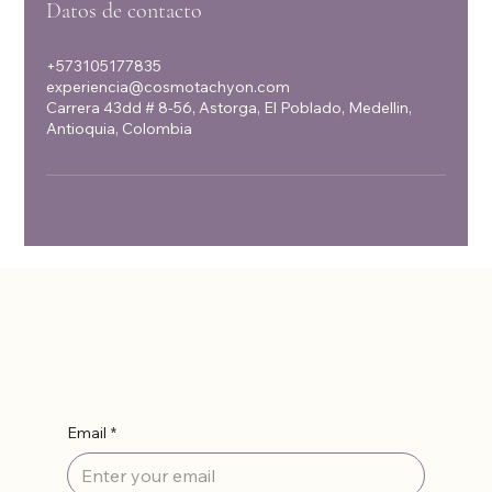
Datos de contacto
+573105177835
experiencia@cosmotachyon.com
Carrera 43dd # 8-56, Astorga, El Poblado, Medellin,
Antioquia, Colombia
Suscríbete
Email
*