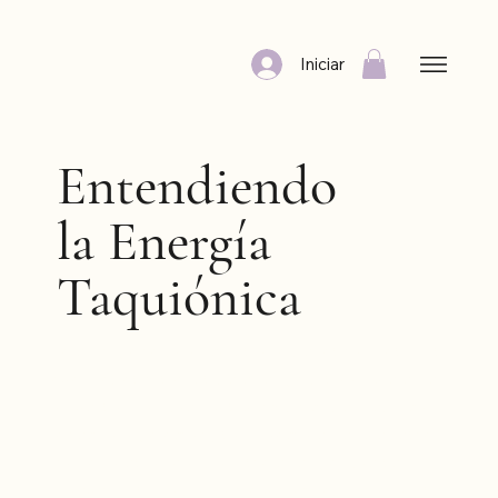
Iniciar
Entendiendo
la Energía
Taquiónica
La energía taquiónica es una de las formas más
avanzadas y sutiles de energía disponible en el
universo. Aunque invisible y difícil de medir con
la tecnología actual, su impacto en el bienestar
humano es profundo. Esta energía, que se
mueve más rápido que la velocidad de la luz, se