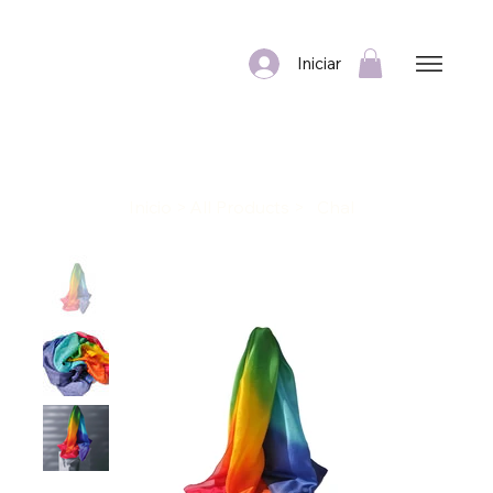
Iniciar
Inicio
>
All Products
>
Chal