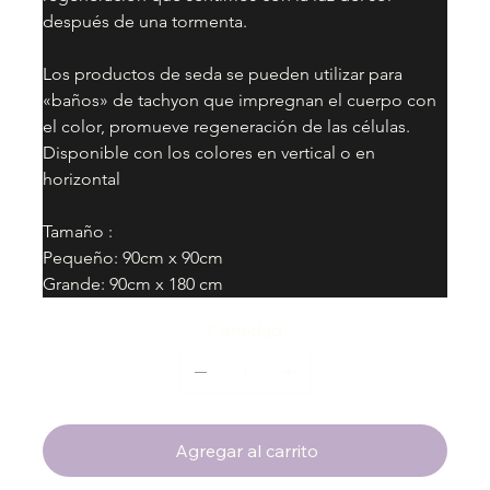
después de una tormenta.
Los productos de seda se pueden utilizar para 
«baños» de tachyon que impregnan el cuerpo con 
el color, promueve regeneración de las células.
Disponible con los colores en vertical o en 
horizontal
Tamaño :
Pequeño: 90cm x 90cm
Grande: 90cm x 180 cm
Cantidad
Agregar al carrito