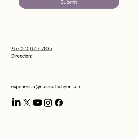
Submit
Contáctanos
+57 (310) 517-7835
Dirección:
Carrera 43DD #8-56
Poblado Astorga
experiencia@cosmotachyon.com
Legal