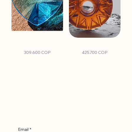
Corazón
Anillo estelar sin engarce
Precio
Precio
309.600 COP
425.700 COP
Suscríbete
Email
*